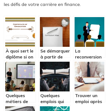
les défis de votre carrière en finance.
À quoi sert le
Se démarquer
La
diplôme si on
à partir de
reconversion
peut trouver
son CV
professionnelle,
de l’argent
qu’est-ce que
facilement ?
c’est ?
Quelques
Quelques
Trouver un
métiers de
emplois qui
emploi après
l’éducation
vous
son diplôme,