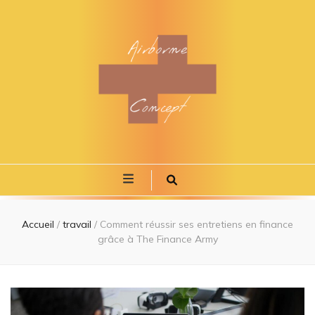
Airborne
Se former à tout âge
concept
Accueil
/
travail
/
Comment réussir ses entretiens en finance
grâce à The Finance Army