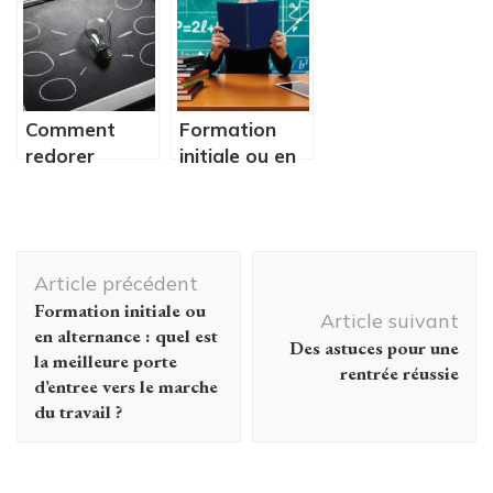
permettent
les méthodes.
de voyager
Comment
Formation
redorer
initiale ou en
l’image de
alternance :
votre
quel est la
entreprise
meilleure
Navigation
simplement?
porte
Article précédent
d’entree vers
d'article
Formation initiale ou
le marche du
Article suivant
en alternance : quel est
travail ?
Des astuces pour une
la meilleure porte
rentrée réussie
d’entree vers le marche
du travail ?