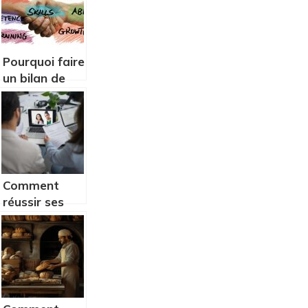
Pourquoi faire
un bilan de
compétences?
Comment
réussir ses
entretiens en
finance grâce
à The Finance
Army