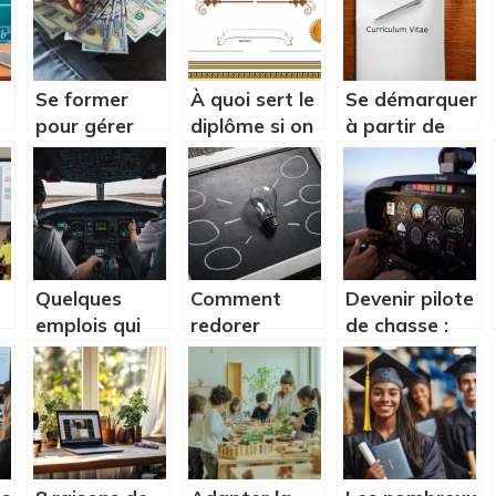
Se former
À quoi sert le
Se démarquer
pour gérer
diplôme si on
à partir de
son compte à
peut trouver
son CV
la maison
de l’argent
facilement ?
s
Quelques
Comment
Devenir pilote
emplois qui
redorer
de chasse :
vous
l’image de
comment
permettent
votre
faire et quelle
de voyager
entreprise
formation
simplement?
suivre ?