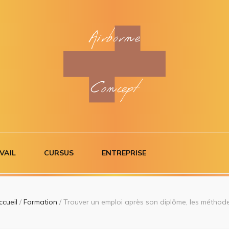
ncept
VAIL
CURSUS
ENTREPRISE
ccueil
/
Formation
/
Trouver un emploi après son diplôme, les méthode