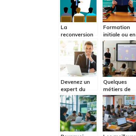
La
Formation
reconversion
initiale ou en
professionnelle,
alternance :
qu’est-ce que
quel est la
c’est ?
meilleure
porte
d’entree ver
le marche du
Devenez un
Quelques
travail ?
expert du
métiers de
numérique
l’éducation
dans votre
entreprise