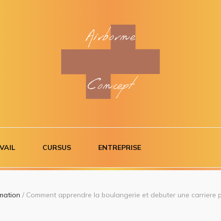
ncept
VAIL
CURSUS
ENTREPRISE
mation
/
Comment apprendre la boulangerie et debuter une carriere 