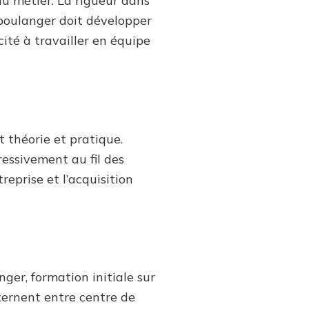
du métier. La rigueur dans
 boulanger doit développer
cité à travailler en équipe
 théorie et pratique.
essivement au fil des
reprise et l’acquisition
ger, formation initiale sur
lternent entre centre de