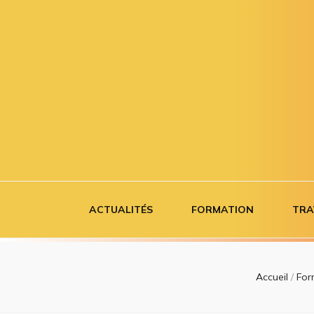
Airborne co
Se former à tout âge
ACTUALITÉS
FORMATION
TRA
Accueil
/
For