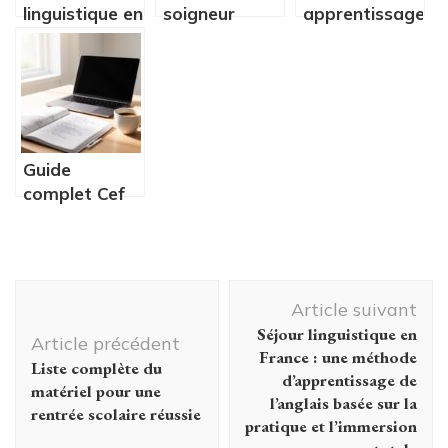
linguistique en
soigneur
apprentissage
France : une
animalier :
de l’anglais
méthode
quelle école
serein
d’apprentissage
choisir pour
pendant une
de l’anglais
soigner les
immersion
basée sur la
animaux et
linguistique
pratique et
surmonter les
Guide
l’immersion
obstacles
complet Cef
totale
professionnels
learning :
?
définition,
inscription, les
Navigation
formations
Article suivant
disponibles,
d'article
Séjour linguistique en
avis et prix
Article précédent
France : une méthode
des
Liste complète du
d’apprentissage de
programmes
matériel pour une
l’anglais basée sur la
de formation
rentrée scolaire réussie
pratique et l’immersion