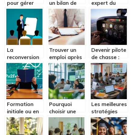
pour gérer
un bilan de
expert du
son compte à
compétences?
numérique
la maison
dans votre
entreprise
La
Trouver un
Devenir pilote
reconversion
emploi après
de chasse :
professionnelle,
son diplôme,
comment
qu’est-ce que
les méthodes.
faire et quelle
c’est ?
formation
suivre ?
Formation
Pourquoi
Les meilleures
initiale ou en
choisir une
stratégies
alternance :
formation en
pour réussir
quel est la
maîtrise de
sa formation
meilleure
l’énergie pour
freelance