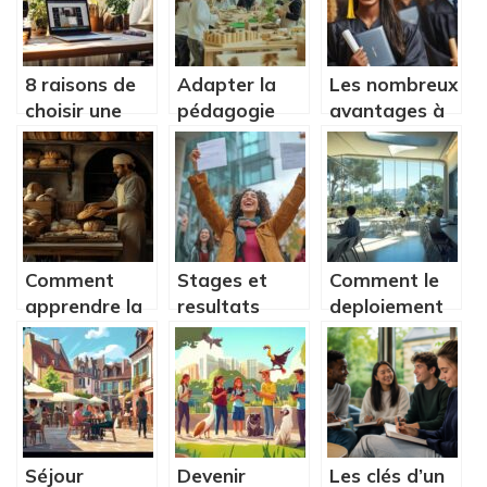
porte
un avenir
d’entree vers
durable ?
le marche du
8 raisons de
Adapter la
Les nombreux
travail ?
choisir une
pédagogie
avantages à
formation
Freinet en
obtenir un
couture à
maternelle :
CAP pour une
distance pour
guide
carrière
une
pratique pour
réussie
reconversion
les
réussie
enseignants
Comment
Stages et
Comment le
apprendre la
resultats
deploiement
boulangerie
d’admission
du projet
et debuter
ECRICOME
Nefle
une carriere
2024 :
transforme
passionnante
decouvrez
l’education en
votre
region PACA
parcours
Séjour
Devenir
Les clés d’un