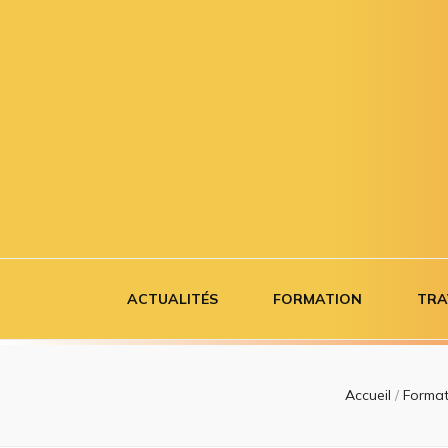
Airborne co
Se former à tout âge
ACTUALITÉS
FORMATION
TRA
Accueil
/
Forma