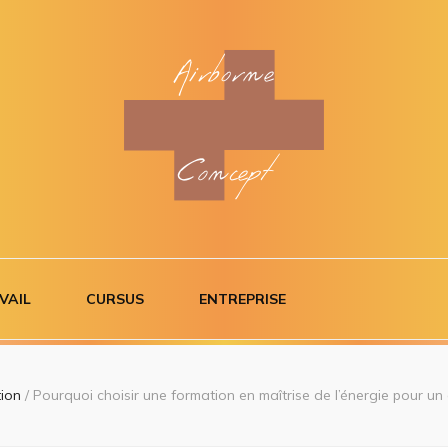
ncept
VAIL
CURSUS
ENTREPRISE
tion
/
Pourquoi choisir une formation en maîtrise de l’énergie pour un 