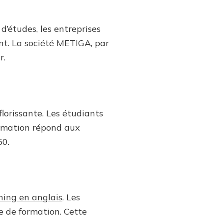
’études, les entreprises
ent. La société METIGA, par
r.
florissante. Les étudiants
ormation répond aux
50.
ning en anglais
. Les
e de formation. Cette